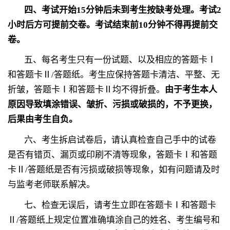
四、考试开始
15
分钟后未到考生按缺考处理。考试
2
小时后方可提前交卷。考试结束前
10
分钟不得再提前交
卷。
五、每名考生只有一份试题、以及相应的答题卡Ⅰ
和答题卡Ⅱ
/
答题纸。考生应保持答题卡清洁、平整、无
折皱，答题卡Ⅰ和答题卡Ⅱ均不得折叠。
由于考生本人
原因导致填涂错误、皱折、污损或破损的，不予更换，
后果由考生自负。
六、考生拆启试卷后，请认真检查自己手中的试卷
是否有错页、漏页或印刷不清等现象，答题卡Ⅰ和答题
卡Ⅱ
/
答题纸是否有污损或破损等现象，如有问题请及时
与监考老师联系解决。
七、检查无误后，请考生立即在答题卡Ⅰ和答题卡
Ⅱ
/
答题纸上规定位置准确填涂自己的姓名、考生编号和