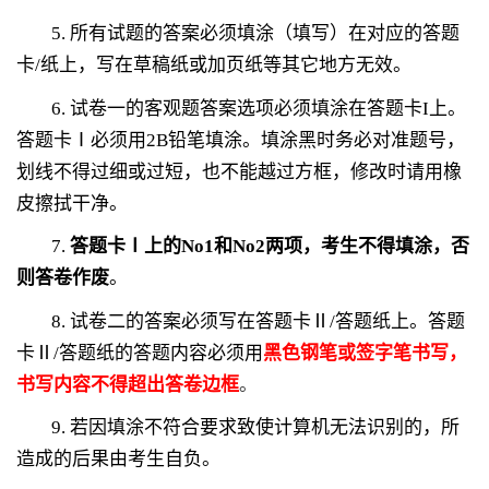
5.
所有试题的答案必须
填涂（填写）
在对应的答题
卡
/
纸上，写在草稿纸或加页纸等其它地方无效。
6.
试卷一的客观题答案选项必须填涂在答题卡
I
上。
答题卡Ⅰ必须用
2B
铅笔填涂。填涂黑时务必对准题号，
划线不得过细或过短，也不能越过方框，修改时请用橡
皮擦拭干净。
7.
答题
卡Ⅰ
上的
No1
和
No2
两项，考
生不得填涂，否
则答卷作废
。
8.
试卷二的答案必须写在答题卡Ⅱ
/
答题纸上。答题
卡Ⅱ
/
答题纸的答题内容必须用
黑色钢笔或签字笔书写，
书写内容不得超出答卷边框
。
9.
若因填涂不符合要求致使计算机无法识别的，所
造成的后果由考生自负。