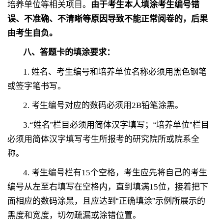
培养单位等相关项目。
由于考生本人填涂考生编号错
误、不准确、不清晰等原因导致不能正常阅卷的，后果
由考生自负。
八、答题卡的填涂要求：
1.
姓名、
考生编号和培养
单位名称必须用黑色钢笔
或签字笔书写。
2.
考生编号对应的数码必须用
2B
铅笔涂黑。
3.“
姓名”栏目必须用简体汉字填写；“培养单位”栏目
必须用简体汉字填写考生所报考的研究院所或院系全
称。
4.
考生编号栏有
15
个空格，考生应先将自己的考生
编号从左至右填写在空格内，直到填满
15
位，接着把下
面相应的数码涂黑，且应达到“正确填涂”示例所展示的
黑度和宽度，切勿疏漏或涂错位置。