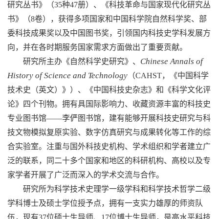
研究丛书》（
35
种
47
册）、《科技革命与国家现代化研究丛
书》（
8
卷），获得多项国家和中国科学院自然科学奖、部
委科技成果奖以及中国图书奖，引领国内科技史学科发展方
向，并在各时期服务国家需求方面做出了重要贡献。
Chinese Annals of
研究所主办《自然科学史研究》、
History of Science and Technology
（
CAHST
，《中国科学
技术史（英文）》）、《中国科技史杂志》和《科学文化评
论》四个刊物。拥有具国际影响力、收藏资源丰富的科技史
专业图书馆——李俨图书馆，建有能够开展科技史研究与科
技文物模拟复原实验、数字仿真研究与成果转化等工作的综
合实验室。注重与国外科技史机构、学术组织和学者建立广
泛的联系，同二十多个国家和地区的科研机构、高校以及专
家学者开展了广泛而深入的学术交流与合作。
研究所为科学技术史理学一级学科和科学技术哲学二级
学科博士及硕士学位授予点，拥有一支实力雄厚的师资队
伍，现有
3
7
位硕士生导师、
1
7
位博士生导师，是高水平科技