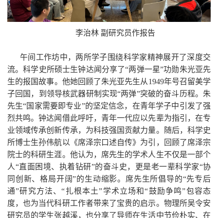
李治林 副研究员作报告
午间工作坊中，两所学子围绕科学家精神展开了深度交
流。科学史所硕士生钟达闻分享了“两弹一星”功勋朱光亚先
生的报国故事。他她回顾了朱光亚先生从
1949
年号召留美学
子回国，到领导核武器研制实现“两弹”突破的奋斗历程。朱
先生“国家需要即专业”的坚定信念，在青年学子中引发了强
烈共鸣。钟达闻借此呼吁，青年一代应以先辈为指引，在专
业领域传承创新传承，为科技强国贡献力量。随后，科学史
所博士生孙伟航以《席泽宗口述自传》为引，回顾了席泽宗
院士的科研生涯。他认为，席先生的学术人生不仅是一部个
人“直面困境、执着钻研”的奋斗史，更是老一辈科学家“协
同创新、格局开阔”的生动缩影。席先生所倡导的“先专后
通”研究方法、“扎根本土”学术立场和“鼓励争鸣”包容态
度，也为当代科研工作者带来了宝贵的启示。物理所吴令安
研究员的学生张越溪，也分享了导师在生活中节俭朴实、在