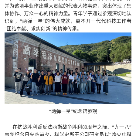
并为该项事业作出重大贡献的代表人物事迹，突出体现了集
体协作、万众一心的精神力量。青年学子通过参观深切地认
识到，“两弹一星”的伟大成就，离不开一代代科技工作者
“团结奉献、求实创新”的精神传承。
“
两弹一星
”纪念馆参观
在抗战胜利暨反法西斯战争胜利
80
周年之际、“九一八”
事变纪念日来临前夕，科学史所王公副研究员以“烽火中科