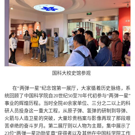
国科大校史馆参观
在“两弹一星”纪念馆第一展厅，大家循着历史脉络，系
统回顾了中国科学院自
20
世纪
50
至
70
年代初参与“两弹一星”
事业的辉煌历程。当时全院
40
余家单位、三分之二以上的科
研人员投身这一重大工程，从原子弹、氢弹的研制到导弹、
火箭与人造卫星的突破，大量珍贵档案与影像再现了那段艰
苦卓绝的奋斗岁月。第二展厅则以人物为主题，集中展示了
23
位“两弹一星功勋奖章”获得者以及其他在中国科学院工作