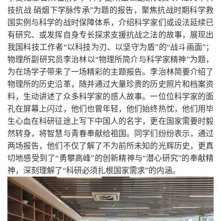
技抗战 硝烟下学脉传承”为题的报告，聚焦抗战时期科学救
国实例与科学的战时保障体系，介绍科学家们或设法延续已
有研究、或发挥自身专长探求支援抗战之法的故事，展现出
我国科技工作者“以科技为刃、以坚守为盾”的“战斗画面”；
物理所副研究员李治林以“物理所简介与科学家精神”为题，
为在场学子带来了一场精彩的主题报告。李治林简要介绍了
物理所的历史沿革，随并通过大量珍贵的历史照片和档案资
料，生动讲述了众多科学家的感人故事。一位位科学家的面
孔在屏幕上闪过，他们也曾年轻，他们始终热忱，他们用毕
生心血在科研征途上写下中国人的名字，更在国家需要时毅
然转身，将智慧与青春奉献给祖国。同学们纷纷表示，通过
两场报告，他们不仅了解了不为前所未知的光辉历史，更真
切地感受到了“勇攀高峰”的创新精神与“潜心研究”的奉献精
神，深刻理解了“科研必须扎根国家需求”的内涵。