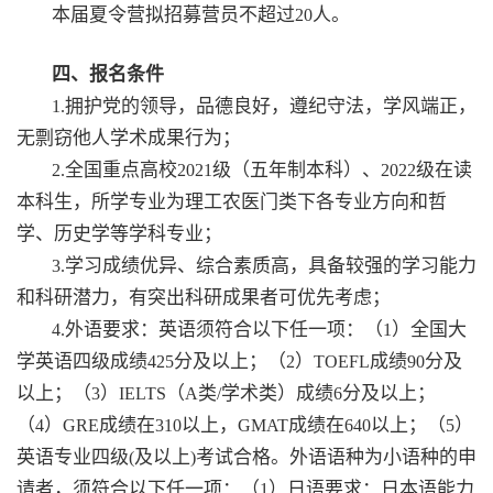
本届夏令营拟招募营员不超过
人。
20
四、报名条件
拥护党的领导，品德良好，遵纪守法，学风端正，
1.
无剽窃他人学术成果行为；
全国重点高校
级（五年制本科）、
级在读
2.
2021
2022
本科生，所学专业为理工农医门类下各专业方向和哲
学、历史学等学科专业；
学习成绩优异、综合素质高，具备较强的学习能力
3.
和科研潜力，有突出科研成果者可优先考虑；
外语要求：英语须符合以下任一项：（
）全国大
4.
1
学英语四级成绩
分及以上；（
）
成绩
分及
425
2
TOEFL
90
以上；（
）
（
类
学术类）成绩
分及以上；
3
IELTS
A
/
6
（
）
成绩在
以上，
成绩在
以上；（
）
4
GRE
310
GMAT
640
5
英语专业四级
及以上
考试合格。外语语种为小语种的申
(
)
请者，须符合以下任一项：（
）日语要求：日本语能力
1