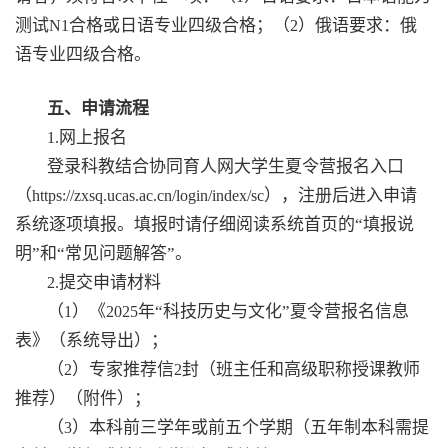
测试
合格或日语专业四级合格；（
）俄语要求：俄
N1
2
语专业四级合格。
五、申请流程
网上报名
1.
登录科教结合协同育人网大学生夏令营报名入口
（
），注册后进入申请
https://zxsq.ucas.ac.cn/login/index/sc
系统逐项填报。填报时请仔细阅读系统首页的“填报说
明”和“常见问题解答”。
提交申请材料
2.
（
）《
年“科技历史与文化”夏令营报名信息
1
2025
表》（系统导出）；
（
）专家推荐信
封（班主任和高级职称授课教师
2
2
推荐）（附件）；
（
）本科前三学年或前五个学期（五年制本科需提
3