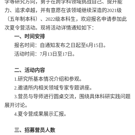
学等研究方向，勇于在跨学科领域挑战自己、提升能
力、追求卓越，并有意愿在该领域继续深造的
级
2021
（五年制本科）、
级本科生，欢迎报名申请参加此
2022
次夏令营活动。现将活动详情通知如下：
一、时间安排
报名时间：自通知发布之日起至
月
日。
6
15
活动时间：
月
日至
日。
7
13
17
二、活动内容
研究所基本情况介绍和参观。
1.
邀请所内相关领域专家专题讲座。
2.
营员与导师进行圆桌交流，围绕具体科研实践问题
3.
展开讨论。
夏令营成果展示汇报。
4.
三、招募营员人数