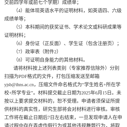
交前四学年或前七个学期）成绩单；
（
）能体现英语水平的证明材料，如英语四、六级
4
成绩单等；
（
）本科期间的获奖证书、学术论文或科研成果等
5
证明材料；
（
）身份证（正反面）、学生证（包含注册页）；
6
（
）政审表（附件
）
7
2
（
）可证明自身能力的其他材料。
8
请将材料按上述列表类别（专家推荐信除外）分别
扫描为
格式的文件，打包压缩发送至邮箱
PDF
，压缩文件命名格式为“学生姓名
所在学
yjsb@ihns.ac.cn
+
校
所学专业”。材料提交截止日期为
年
月
日。未
+
2025
6
15
按以上要求提交材料的，恕不受理。申请者须保证所提
供材料的真实性，研究生部将会对材料进行审核。审核
工作将在截止日期后
日左右结束，一旦发现申请人在申
7
请过程中存在弄虚作假行为或其他违规舞弊行为，将取