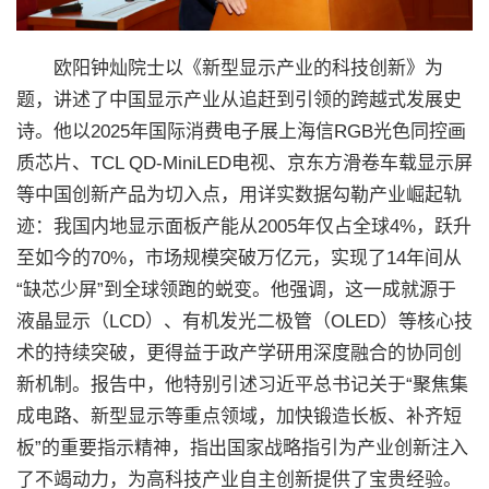
欧阳钟灿院士以《新型显示产业的科技创新》为
题，讲述了中国显示产业从追赶到引领的跨越式发展史
诗。他以2025年国际消费电子展上海信RGB光色同控画
质芯片、TCL QD-MiniLED电视、京东方滑卷车载显示屏
等中国创新产品为切入点，用详实数据勾勒产业崛起轨
迹：我国内地显示面板产能从2005年仅占全球4%，跃升
至如今的70%，市场规模突破万亿元，实现了14年间从
“缺芯少屏”到全球领跑的蜕变。他强调，这一成就源于
液晶显示（LCD）、有机发光二极管（OLED）等核心技
术的持续突破，更得益于政产学研用深度融合的协同创
新机制。报告中，他特别引述习近平总书记关于“聚焦集
成电路、新型显示等重点领域，加快锻造长板、补齐短
板”的重要指示精神，指出国家战略指引为产业创新注入
了不竭动力，为高科技产业自主创新提供了宝贵经验。