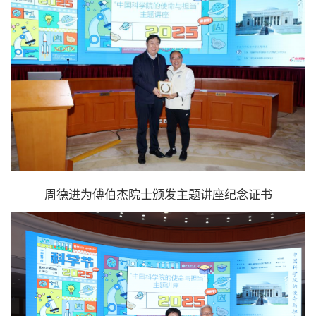
周德进为傅伯杰院士颁发主题讲座纪念证书